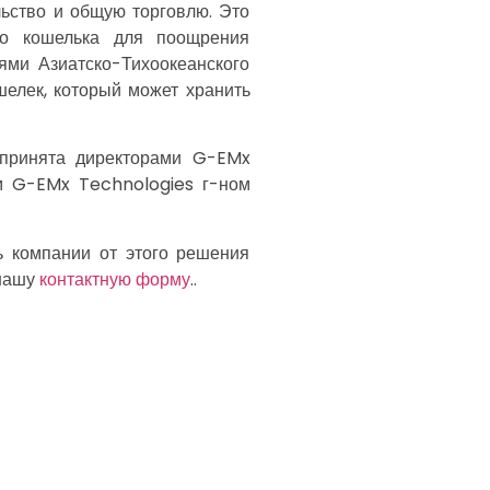
льство и общую торговлю. Это
го кошелька для поощрения
ями Азиатско-Тихоокеанского
шелек, который может хранить
принята директорами G-EMx
м G-EMx Technologies г-ном
ь компании от этого решения
 нашу
контактную форму
..