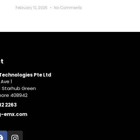
February 12, 2025
No Comments
t
echnologies Pte Ltd
 Ave 1
1 Starhub Green
pore 408942
12 2263
g-emx.com