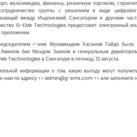
орт, мультимедиа, финансы, розничную торговлю, строите
сотрудничество группы с решением в виде цифрово
нзакций между Индонезией, Сингапуром и другими част
ичество G-EMx Technologies предоставит электронный ко
 приложении.
председателем г-ном Мухаммадом Хасаном Гайдо была 
 Амином бин Мохдом Заином и генеральным директоро
 Technologies в Сингапуре в пятницу, 12 августа.
ельной информации о том, какую выгоду могут получит
те нам по адресу >> admin@g-emx.com << или заполните